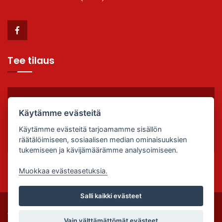
Tee tilaus
TILAA VALMIIKSI, SYÖ PAIKAN PÄÄLLÄ TAI OTA
Käytämme evästeitä
MUKAAN!
Käytämme evästeitä tarjoamamme sisällön
Soita (02) 763 1031
räätälöimiseen, sosiaalisen median ominaisuuksien
tukemiseen ja kävijämäärämme analysoimiseen.
Muokkaa evästeasetuksia.
Salli kaikki evästeet
© Copyright Ravintola Ata |
Tietosuojaseloste
|
Palvelun
Vain välttämättömät evästeet