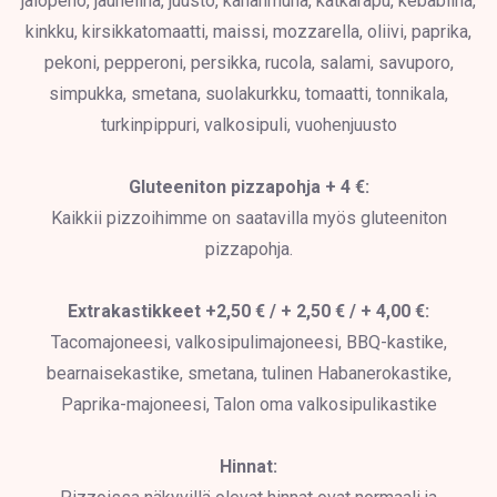
jalopeno, jauheliha, juusto, kananmuna, katkarapu, kebabliha,
kinkku, kirsikkatomaatti, maissi, mozzarella, oliivi, paprika,
pekoni, pepperoni, persikka, rucola, salami, savuporo,
simpukka, smetana, suolakurkku, tomaatti, tonnikala,
turkinpippuri, valkosipuli, vuohenjuusto
Gluteeniton pizzapohja + 4 €:
Kaikkii pizzoihimme on saatavilla myös gluteeniton
pizzapohja.
Extrakastikkeet +2,50 € / + 2,50 € / + 4,00 €:
Tacomajoneesi, valkosipulimajoneesi, BBQ-kastike,
bearnaisekastike, smetana, tulinen Habanerokastike,
Paprika-majoneesi, Talon oma valkosipulikastike
Hinnat: