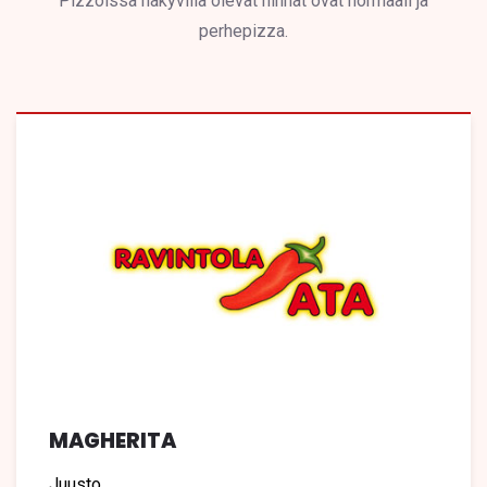
Pizzoissa näkyvillä olevat hinnat ovat normaali ja
perhepizza.
MAGHERITA
Juusto