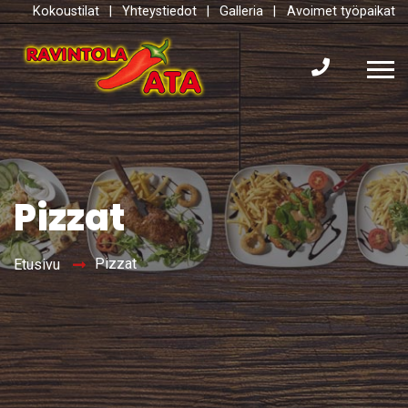
Kokoustilat
|
Yhteystiedot
|
Galleria
|
Avoimet työpaikat
Pizzat
Pizzat
Etusivu