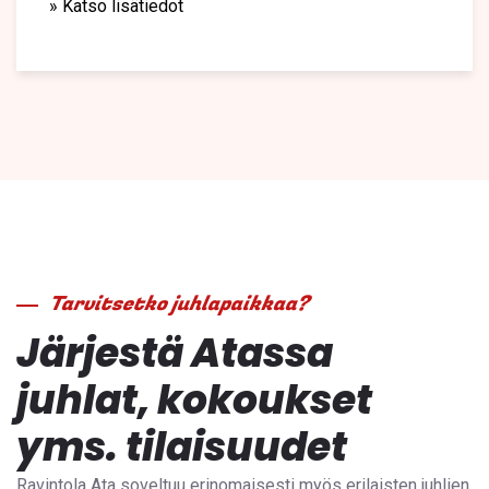
» Katso lisätiedot
Tarvitsetko juhlapaikkaa?
Järjestä Atassa
juhlat, kokoukset
yms. tilaisuudet
Ravintola Ata soveltuu erinomaisesti myös erilaisten juhlien,