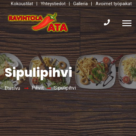
Kokoustilat
|
Yhteystiedot
|
Galleria
|
Avoimet työpaikat
Sipulipihvi
Pihvit
Sipulipihvi
Etusivu