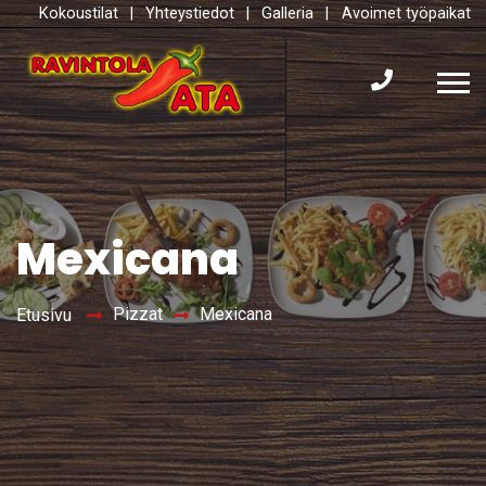
Kokoustilat
|
Yhteystiedot
|
Galleria
|
Avoimet työpaikat
Mexicana
Pizzat
Mexicana
Etusivu